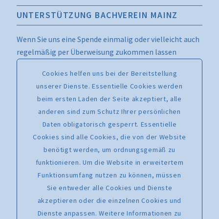
UNTERSTÜTZUNG BACHVEREIN MAINZ
Wenn Sie uns eine Spende einmalig oder vielleicht auch
regelmäßig per Überweisung zukommen lassen
möchten, nutzen Sie bitte diese Angaben:
Cookies helfen uns bei der Bereitstellung
Freunde und Förderer des Bachchores Mainz e.V.
unserer Dienste. Essentielle Cookies werden
Volksbank Darmstadt Mainz
beim ersten Laden der Seite akzeptiert, alle
IBAN: DE43 5519 0000 0982 2510 19
anderen sind zum Schutz Ihrer persönlichen
SWIFT-BIC: MVBMDE55XXX
Daten obligatorisch gesperrt. Essentielle
Cookies sind alle Cookies, die von der Website
Verwendungszweck:
benötigt werden, um ordnungsgemäß zu
„Zuwendung an den Bachverein Mainz“
funktionieren. Um die Website in erweitertem
Direkte Online-Spende über PayPal
Funktionsumfang nutzen zu können, müssen
Sie entweder alle Cookies und Dienste
akzeptieren oder die einzelnen Cookies und
Dienste anpassen. Weitere Informationen zu