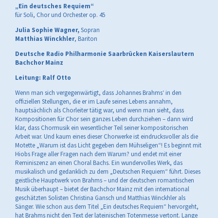
„Ein deutsches Requiem“
für Soli, Chor und Orchester op. 45
Julia Sophie Wagner,
Sopran
Matthias
Winckhler
, Bariton
Deutsche Radio Philharmonie Saarbrücken Kaiserslautern
Bachchor Mainz
Leitung: Ralf Otto
Wenn man sich vergegenwärtigt, dass Johannes Brahms‘ in den
offiziellen Stellungen, die er im Laufe seines Lebens annahm,
hauptsächlich als Chorleiter tätig war, und wenn man sieht, dass
Kompositionen für Chor sein ganzes Leben durchziehen – dann wird
klar, dass Chormusik ein wesentlicher Teil seiner kompositorischen
Arbeit war. Und kaum eines dieser Chorwerke ist eindrucksvoller als die
Motette „Warum ist das Licht gegeben dem Mühseligen“! Es beginnt mit
Hiobs Frage aller Fragen nach dem Warum? und endet mit einer
Reminiszenz an einen Choral Bachs. Ein wundervolles Werk, das
musikalisch und gedanklich zu dem „Deutschen Requiem“ führt. Dieses
geistliche Hauptwerk von Brahms – und der deutschen romantischen
Musik überhaupt – bietet der Bachchor Mainz mit den international
geschätzten Solisten Christina Gansch und Matthias Winckhler als
Sänger. Wie schon aus dem Titel „Ein deutsches Requiem“ hervorgeht,
hat Brahms nicht den Text der lateinischen Totenmesse vertont. Lange