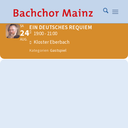
AUGUST, 2019
SA
EIN DEUTSCHES REQUIEM
24
19:00 - 21:00
AUG.
Kloster Eberbach
Kategorien
Gastspiel