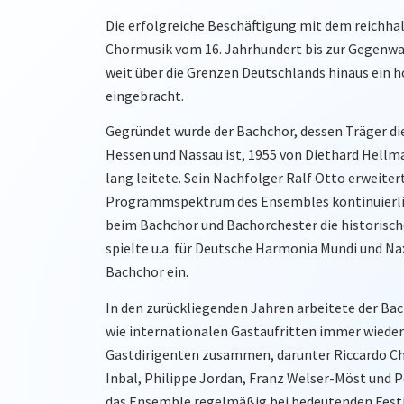
Die erfolgreiche Beschäftigung mit dem reichha
Chormusik vom 16. Jahrhundert bis zur Gegenw
weit über die Grenzen Deutschlands hinaus ei
eingebracht.
Gegründet wurde der Bachchor, dessen Träger die
Hessen und Nassau ist, 1955 von Diethard Hellm
lang leitete. Sein Nachfolger Ralf Otto erweitert
Programmspektrum des Ensembles kontinuierlic
beim Bachchor und Bachorchester die historisch
spielte u.a. für Deutsche Harmonia Mundi und N
Bachchor ein.
In den zurückliegenden Jahren arbeitete der Ba
wie internationalen Gastaufritten immer wieder
Gastdirigenten zusammen, darunter Riccardo Chai
Inbal, Philippe Jordan, Franz Welser-Möst und P
das Ensemble regelmäßig bei bedeutenden Fest