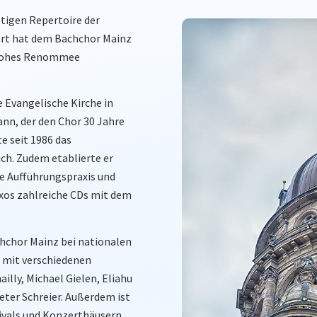
ltigen Repertoire der
art hat dem Bachchor Mainz
n hohes Renommee
 Evangelische Kirche in
ann, der den Chor 30 Jahre
e seit 1986 das
h. Zudem etablierte er
e Aufführungspraxis und
axos zahlreiche CDs mit dem
chchor Mainz bei nationalen
 mit verschiedenen
lly, Michael Gielen, Eliahu
eter Schreier. Außerdem ist
ivals und Konzerthäusern