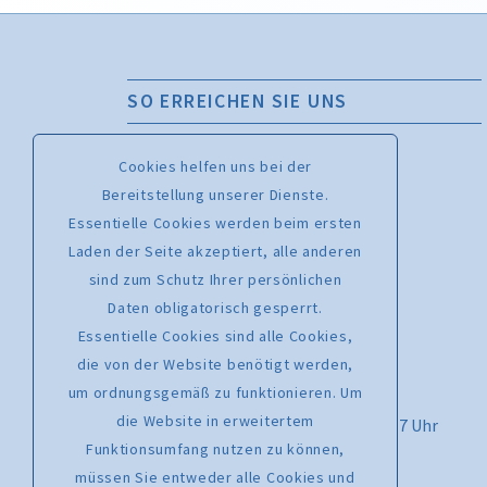
SO ERREICHEN SIE UNS
Bachchor Mainz Geschäftsstelle
Cookies helfen uns bei der
Kaiserstraße 56, 55116 Mainz
Bereitstellung unserer Dienste.
Essentielle Cookies werden beim ersten
Chormanagement – Melanie Leising
Laden der Seite akzeptiert, alle anderen
Telefon: 0176 46760701
sind zum Schutz Ihrer persönlichen
www.bachchormainz.de
Daten obligatorisch gesperrt.
www.facebook.com/bachchor.mz
Essentielle Cookies sind alle Cookies,
info@bachchormainz.de
die von der Website benötigt werden,
um ordnungsgemäß zu funktionieren. Um
Kartenhotline: 06723 602170
die Website in erweitertem
Montag bis Freitag von 9.30 Uhr bis 17 Uhr
Funktionsumfang nutzen zu können,
Kartenverkauf per E-Mail:
müssen Sie entweder alle Cookies und
karten@tickets-fuer-rhein-main.de