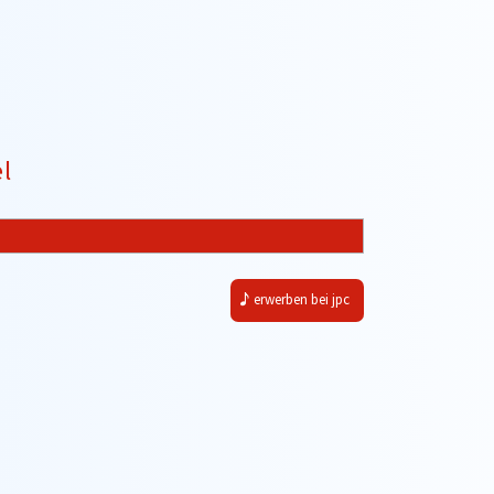
l
erwerben bei jpc