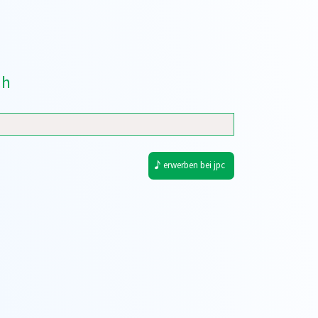
ch
erwerben bei jpc