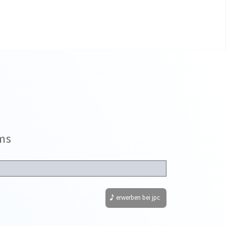
ms
erwerben bei jpc