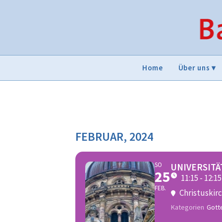
Home
Über uns
FEBRUAR, 2024
SO
UNIVERSIT
25
11:15 - 12:15
FEB.
Christuskir
Kategorien
Gott