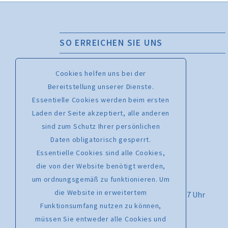
SO ERREICHEN SIE UNS
Bachchor Mainz Geschäftsstelle
Cookies helfen uns bei der
Kaiserstraße 56, 55116 Mainz
Bereitstellung unserer Dienste.
Essentielle Cookies werden beim ersten
Chormanagement – Melanie Leising
Laden der Seite akzeptiert, alle anderen
Telefon: 0176 46760701
sind zum Schutz Ihrer persönlichen
www.bachchormainz.de
Daten obligatorisch gesperrt.
www.facebook.com/bachchor.mz
Essentielle Cookies sind alle Cookies,
info@bachchormainz.de
die von der Website benötigt werden,
um ordnungsgemäß zu funktionieren. Um
Kartenhotline: 06723 602170
die Website in erweitertem
Montag bis Freitag von 9.30 Uhr bis 17 Uhr
Funktionsumfang nutzen zu können,
Kartenverkauf per E-Mail:
müssen Sie entweder alle Cookies und
karten@tickets-fuer-rhein-main.de