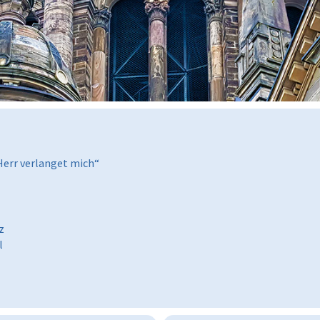
 Herr verlanget mich“
z
l