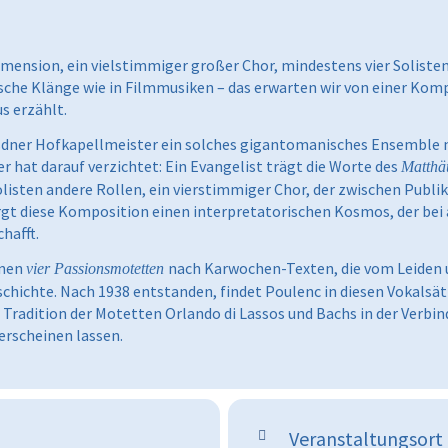
imension, ein vielstimmiger großer Chor, mindestens vier Solist
e Klänge wie in Filmmusiken – das erwarten wir von einer Kompos
s erzählt.
esdner Hofkapellmeister ein solches gigantomanisches Ensemble n
 er hat darauf verzichtet: Ein Evangelist trägt die Worte des
Matthä
olisten andere Rollen, ein vierstimmiger Chor, der zwischen Pub
gt diese Komposition einen interpretatorischen Kosmos, der bei a
hafft.
inen
nach Karwochen-Texten, die vom Leiden u
vier Passionsmotetten
chichte. Nach 1938 entstanden, findet Poulenc in diesen Vokalsät
Tradition der Motetten Orlando di Lassos und Bachs in der Verbin
erscheinen lassen.
Veranstaltungsort