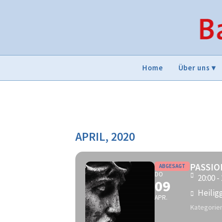
Home
Über uns
APRIL, 2020
PASSIO
ABGESAGT
DO
20:00 -
09
Heilig
APR.
Kategorie