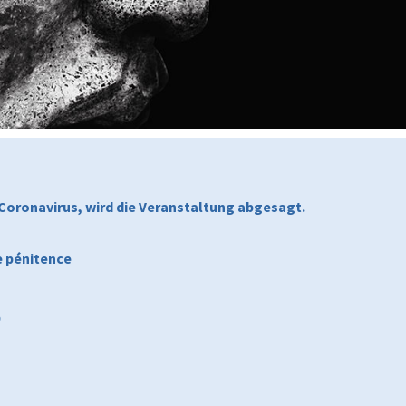
Coronavirus, wird die Veranstaltung abgesagt.
e pénitence