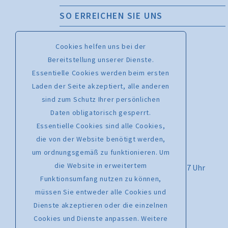
SO ERREICHEN SIE UNS
Bachchor Mainz Geschäftsstelle
Cookies helfen uns bei der
Kaiserstraße 56, 55116 Mainz
Bereitstellung unserer Dienste.
Essentielle Cookies werden beim ersten
Chormanagement – Melanie Leising
Laden der Seite akzeptiert, alle anderen
Telefon: 0176 46760701
sind zum Schutz Ihrer persönlichen
www.bachchormainz.de
Daten obligatorisch gesperrt.
www.facebook.com/bachchor.mz
Essentielle Cookies sind alle Cookies,
info@bachchormainz.de
die von der Website benötigt werden,
um ordnungsgemäß zu funktionieren. Um
Kartenhotline: 06723 602170
die Website in erweitertem
Montag bis Freitag von 9.30 Uhr bis 17 Uhr
Funktionsumfang nutzen zu können,
Kartenverkauf per E-Mail:
müssen Sie entweder alle Cookies und
karten@tickets-fuer-rhein-main.de
Dienste akzeptieren oder die einzelnen
Cookies und Dienste anpassen. Weitere