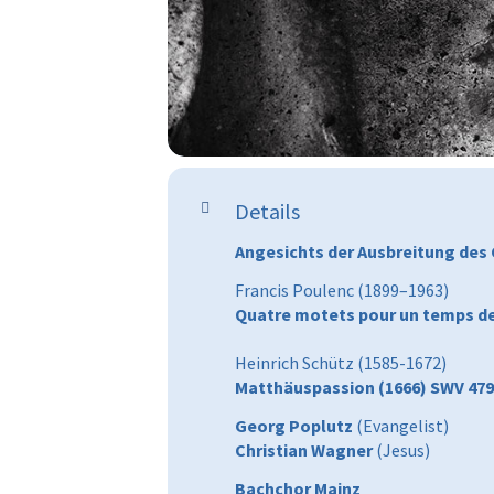
Details
Angesichts der Ausbreitung des 
Francis Poulenc (1899–1963)
Quatre motets pour un temps d
Heinrich Schütz (1585-1672)
Matthäuspassion (1666) SWV 479
Georg Poplutz
(Evangelist)
Christian Wagner
(Jesus)
Bachchor Mainz