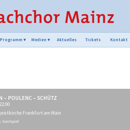
Programm
Medien
Aktuelles
Tickets
Kontakt
N – POULENC – SCHÜTZ
 22:00
geistkirche Frankfurt am Main
n
Gastspiel