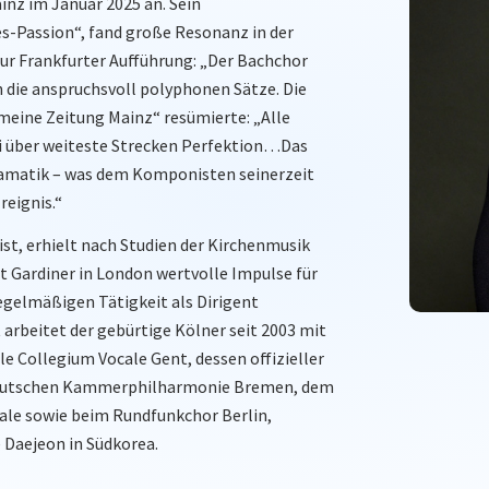
inz im Januar 2025 an. Sein
s-Passion“, fand große Resonanz in der
 zur Frankfurter Aufführung: „Der Bachchor
 die anspruchsvoll polyphonen Sätze. Die
meine Zeitung Mainz“ resümierte: „Alle
bei über weiteste Strecken Perfektion…Das
ramatik – was dem Komponisten seinerzeit
reignis.“
 ist, erhielt nach Studien der Kirchenmusik
t Gardiner in London wertvolle Impulse für
egelmäßigen Tätigkeit als Dirigent
arbeitet der gebürtige Kölner seit 2003 mit
 Collegium Vocale Gent, dessen offizieller
der Deutschen Kammerphilharmonie Bremen, dem
ale sowie beim Rundfunkchor Berlin,
 Daejeon in Südkorea.