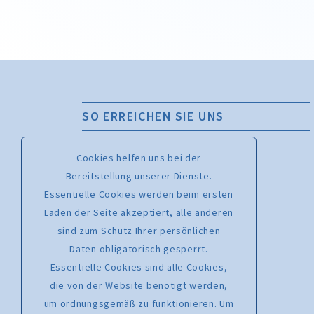
SO ERREICHEN SIE UNS
Bachchor Mainz Geschäftsstelle
Cookies helfen uns bei der
Kaiserstraße 56, 55116 Mainz
Bereitstellung unserer Dienste.
Essentielle Cookies werden beim ersten
Chormanagement – Melanie Leising
Laden der Seite akzeptiert, alle anderen
Telefon: 0176 46760701
sind zum Schutz Ihrer persönlichen
www.bachchormainz.de
Daten obligatorisch gesperrt.
www.facebook.com/bachchor.mz
Essentielle Cookies sind alle Cookies,
info@bachchormainz.de
die von der Website benötigt werden,
um ordnungsgemäß zu funktionieren. Um
Kartenhotline: 06723 602170