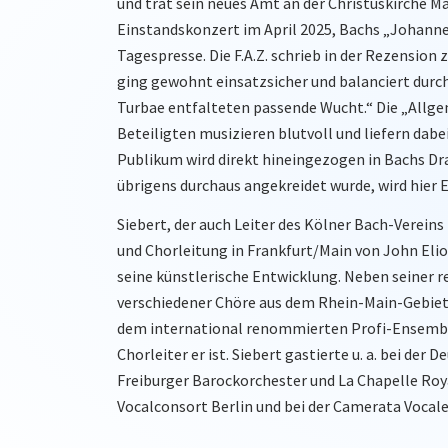
und trat sein neues Amt an der Christuskirche Ma
Einstandskonzert im April 2025, Bachs „Johanne
Tagespresse. Die F.A.Z. schrieb in der Rezension
ging gewohnt einsatzsicher und balanciert durch
Turbae entfalteten passende Wucht.“ Die „Allge
Beteiligten musizieren blutvoll und liefern da
Publikum wird direkt hineingezogen in Bachs D
übrigens durchaus angekreidet wurde, wird hier E
Siebert, der auch Leiter des Kölner Bach-Vereins
und Chorleitung in Frankfurt/Main von John Elio
seine künstlerische Entwicklung. Neben seiner r
verschiedener Chöre aus dem Rhein-Main-Gebiet 
dem international renommierten Profi-Ensemble
Chorleiter er ist. Siebert gastierte u. a. bei 
Freiburger Barockorchester und La Chapelle Roy
Vocalconsort Berlin und bei der Camerata Vocale